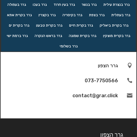
גרר בנצרת עילית
גרר בנשר
גרר בעין חרוד
גרר בעכו
גרר בעפולה
גרר בעתלית
גרר בצפת
גרר בקיסריה
גרר בקצרין
גרר בקרית אתא
גרר בקרית ביאליק
גרר בקרית חיים
גרר בקרית טבעון
גרר בקרית ים
גרר בקרית מוצקין
גרר בקרית שמונה
גרר בראש הנקרה
גרר ברמת ישי
גרר בשלומי

גרר הצפון
073-7750566

contact@grar.click

גרר הצפון