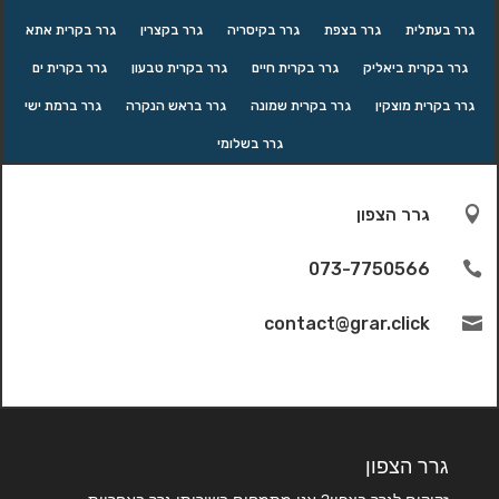
גרר בעתלית
גרר בצפת
גרר בקיסריה
גרר בקצרין
גרר בקרית אתא
גרר בקרית ביאליק
גרר בקרית חיים
גרר בקרית טבעון
גרר בקרית ים
גרר בקרית מוצקין
גרר בקרית שמונה
גרר בראש הנקרה
גרר ברמת ישי
גרר בשלומי

גרר הצפון
073-7750566

contact@grar.click

גרר הצפון