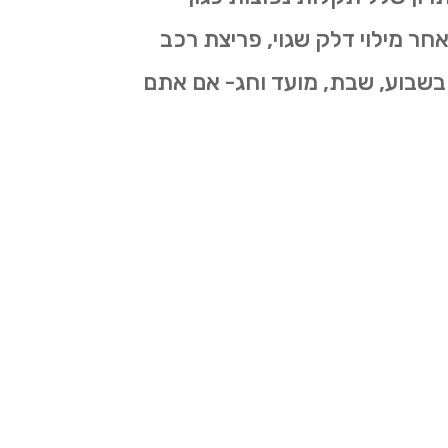
 מילוי דלק שגוי, פריצת רכב
דן רכב, נטרול אזעקת רכב ועוד… והכל כמובן 24 שעות ביממה 7 ימים בשבוע, שבת, מועד וחג- אם אתם