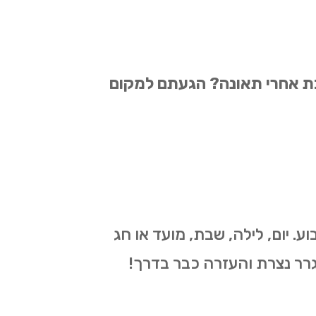
בת אחרי תאונה? הגעתם למקום
 ושירותי מוסך נייד ניתנים 24 שעות ביממה 7 בימים בשבוע. יום, לילה, שבת, מועד או חג
גרר נצרת והעזרה כבר בדרך!