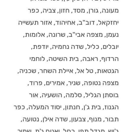
מעונה, גורן, מסד, חזון, צביה, כפר
יחזקאל, דוב"ב, אחיהוד, אזור תעשייה
נעמן, מצפה אבי"ב, שרונה, אלומות,
יובלים, כליל, שדה נחמיה, יודפת,
הרדוף, ראבה, בית השיטה, לוחמי
הגטאות, טל אל, איילת השחר, שכניה,
מצפה נטופה, שניר, אמירים, פרוד,
בוסתן הגליל, סלמה, הושעיה, אור
הגנוז, בית ג'ן, חנתון, יסוד המעלה, כפר
תבור, מנוף, צבעון, שדה אילן, נטועה,
ג'יש, מגדל תפן, כחל, יאנוח ג'ת, שמיר,