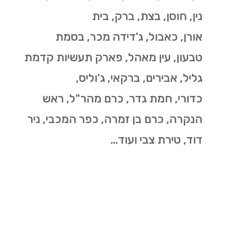
נין,
חוסן,
בצת,
ברק,
בית
אורן,
כאבול,
ג'דידה מכר,
בסמת
טבעון,
עין מאהל,
פארק תעשיות קדמת
גליל,
אבירים,
ברקאי,
ג'וליס,
כ
דורי,
חמת גדר,
כרם מהר"ל,
ראש
הנקרה,
כרם בן זמרה,
כפר המכבי, נ
יר
דוד, ט
ירת צבי ועוד…