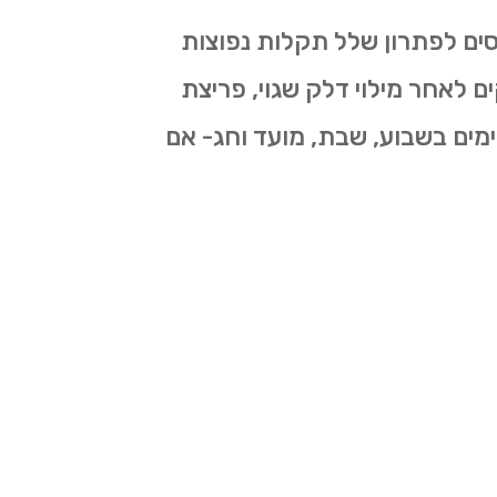
סים לפתרון שלל תקלות נפוצות
לאחר מילוי דלק שגוי, פריצת
ב נעול, נטרול קודן רכב, נטרול אזעקת רכב ועוד… והכל כמובן 24 שעות ביממה 7 ימים בשבוע, שבת, מועד וחג- אם