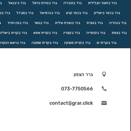
גרר בחצור הגלילית
גרר בטבריה
גרר בטירת כרמל
גרר ביבנאל
גר
גרר בכפר ביאליק
גרר בכפר קרע
גרר בכרמיאל
גרר במגדל
גרר במ
גרר בנהריה
גרר בנצרת
גרר בנצרת עילית
גרר בנשר
גרר בעין חרוד
ג
גרר בצפת
גרר בקיסריה
גרר בקצרין
גרר בקרית אתא
גרר בקרית ביאליק
גרר בקרית ים
גרר בקרית מוצקין
גרר בקרית שמונה
גרר בראש הנקרה

גרר הצפון
073-7750566

contact@grar.click
